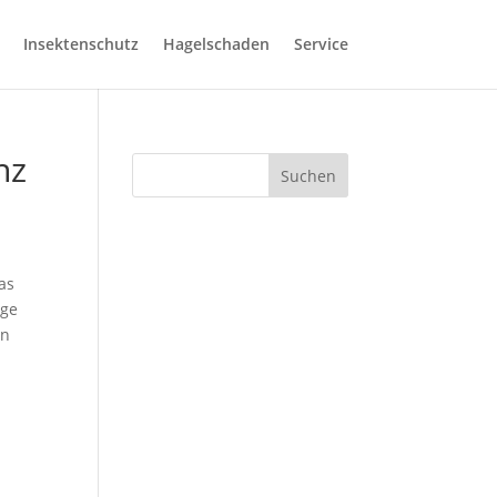
Insektenschutz
Hagelschaden
Service
nz
Suchen
as
age
en